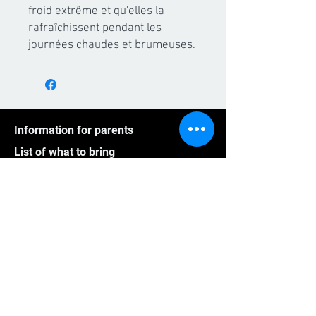
froid extrême et qu'elles la
rafraîchissent pendant les
journées chaudes et brumeuses.
Information for parents
List of what to bring
Arrival time on Sunday
Back home on Saturday
A typical schedule for CampsRep
Pictures
Videos
Athletes outside Quebec
Group program
Frequently asked questions
CampsRep mission