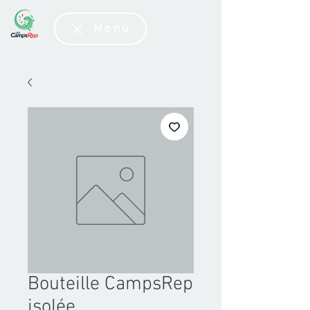
Menu
Bouteille CampsRep
isolée