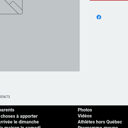
605673
parents
Photos
Vidéos
 choses à apporter
arrivée le dimanche
Athlètes hors Québec
la maison le samedi
Programme groupe