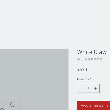
White Claw 
SKU : 848819000350
Prix
4,49 $
Quantité
*
Ajouter au panier