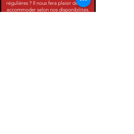
régulières ? Il nous fera plaisir de vous
accommoder selon nos disponibilités.
Contactez-nous au
(450) 662-9901
poste 1 ou par courriel à
info@campsrep.com
Pas d'événements pour le
moment