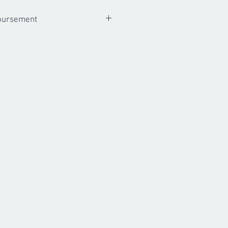
boursement
 photo sont non remboursables. A
s fichiers numeriques vous ont ete
ursement, echange ou credit ne