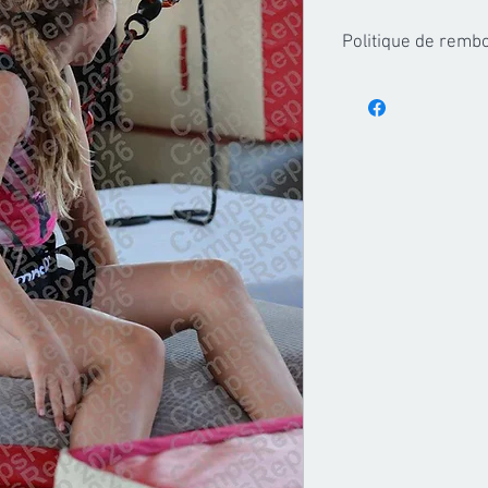
Politique de rem
Les achats de forfaits
partir du moment ou le
envoyes, aucun rembo
pourra etre accorde.