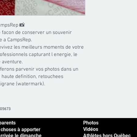
ampsRep 📸

 facon de conserver un souvenir 
ce a CampsRep.

evivez les meilleurs moments de votre 
ofessionnels capturant l energie, le 
 aventure.

 ferons parvenir vos photos dans un 
 haute definition, retouchees 
iligrane (watermark).
605673
parents
Photos
Vidéos
 choses à apporter
arrivée le dimanche
Athlètes hors Québec