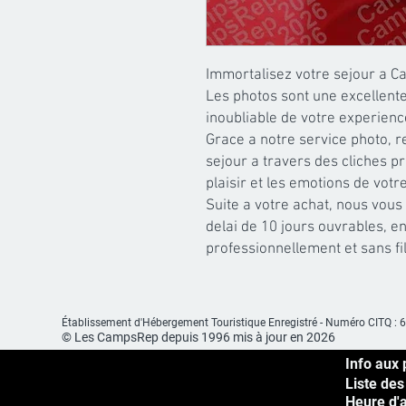
Immortalisez votre sejour a C
Les photos sont une excellente
inoubliable de votre experien
Grace a notre service photo, r
sejour a travers des cliches pr
plaisir et les emotions de votre
Suite a votre achat, nous vous
delai de 10 jours ouvrables, en
professionnellement et sans f
Établissement d'Hébergement
Touristique Enregistré -
Numéro CITQ : 
© Les CampsRep depuis 1996 mis à jour en 2026
Info aux 
Liste des
Heure d'