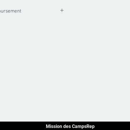
boursement
 photo sont non remboursables. A
s fichiers numeriques vous ont ete
ursement, echange ou credit ne
Mission des CampsRep