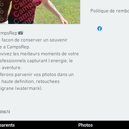
Politique de rem
Les achats de forfaits
partir du moment ou le
ampsRep 📸

envoyes, aucun rembo
 facon de conserver un souvenir 
pourra etre accorde.
ce a CampsRep.

evivez les meilleurs moments de votre 
ofessionnels capturant l energie, le 
 aventure.

 ferons parvenir vos photos dans un 
 haute definition, retouchees 
iligrane (watermark).
605673
parents
Photos