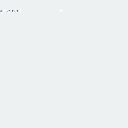
boursement
 photo sont non remboursables. A
s fichiers numeriques vous ont ete
ursement, echange ou credit ne