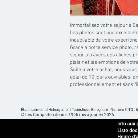
Immortalisez votre sejour a C
Les photos sont une excellente
inoubliable de votre experien
Grace a notre service photo, r
sejour a travers des cliches pr
plaisir et les emotions de votre
Suite a votre achat, nous vous
delai de 10 jours ouvrables, en
professionnellement et sans f
Établissement d'Hébergement
Touristique Enregistré -
Numéro CITQ : 
© Les CampsRep depuis 1996 mis à jour en 2026
info aux 
Liste des
Heure d'