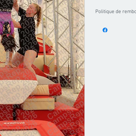
Politique de rem
Les achats de forfaits
partir du moment ou le
envoyes, aucun rembo
pourra etre accorde.