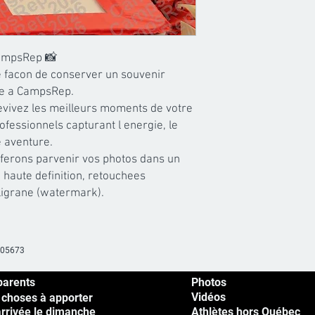
ampsRep 📸

 facon de conserver un souvenir 
ce a CampsRep.

evivez les meilleurs moments de votre 
ofessionnels capturant l energie, le 
 aventure.

 ferons parvenir vos photos dans un 
 haute definition, retouchees 
iligrane (watermark).
605673
parents
Photos
Vidéos
 choses à apporter
arrivée le dimanche
Athlètes hors Québec