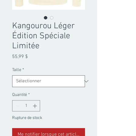
Kangourou Léger
Édition Spéciale
Limitée
Prix
55,99 $
Taille
*
Quantité
*
Rupture de stock
Me notifier lorsque cet article est disponible