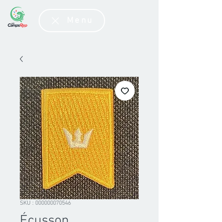
Menu
SKU : 000000070546
Écusson