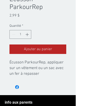
ParkourRep
Prix
2,99 $
Quantité
*
Ajouter au panier
Écusson ParkourRep, appliquer
sur un vêtement ou un sac avec
un fer à repasser
info aux parents