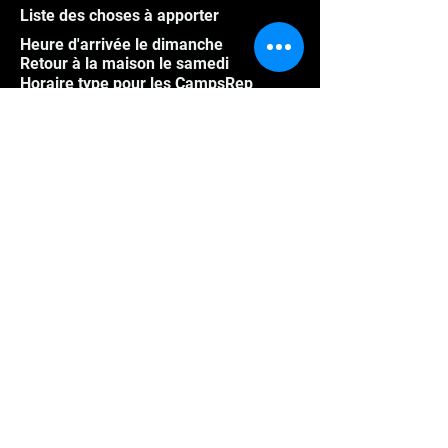
Liste des choses à apporter
Heure d'arrivée le dimanche
Retour à la maison le samedi
Horaire type pour les CampsRep
Photos
Vidéos
Athlètes hors Québec
Programme groupe
Foire aux questions
Mission des CampsRep
Politique d'annulation été
Politique d'annulation hiver
Établissement d'Hébergement
Touristique Enregistré -
Numéro
CITQ : 605673
© Les CampsRep depuis 1996 mis à jour en 2026