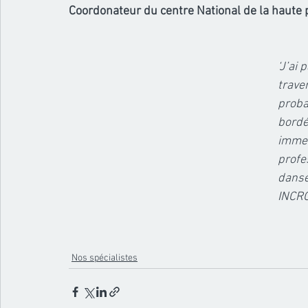
Coordonateur du centre National de la haute
‘J’ai
trave
proba
bordé
immen
profe
danse
INCR
Nos spécialistes