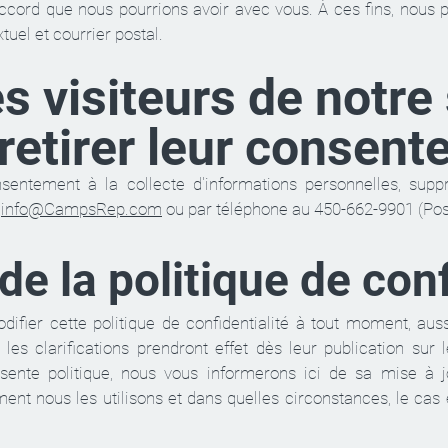
 accord que nous pourrions avoir avec vous. À ces fins, nous
tuel et courrier postal.
 visiteurs de notre 
 retirer leur consen
nsentement à la collecte d'informations personnelles, supp
à
info@C
ampsR
ep.com
ou par téléphone au 450-662-9901 (Pos
de la politique de con
ifier cette politique de confidentialité à tout moment, auss
les clarifications prendront effet dès leur publication sur
sente politique, nous vous informerons ici de sa mise à j
nt nous les utilisons et dans quelles circonstances, le cas é