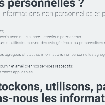
s personnelles ?
 informations non personnelles et p
es;
ne assistance et un support technique permanents;
eurs et utilisateurs avec des avis généraux ou personnalisés
ues agrégées et d'autres informations non personnelles agrég
urnir et améliorer nos services respectifs;
lements applicables.
ckons, utilisons, 
ns-nous les informa