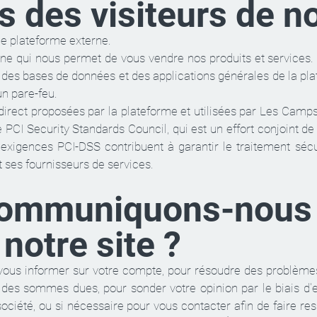
 des visiteurs de no
ne plateforme externe.
ligne qui nous permet de vous vendre nos produits et service
 des bases de données et des applications générales de la pl
un pare-feu.
direct proposées par la plateforme et utilisées par Les Camp
le PCI Security Standards Council, qui est un effort conjoin
exigences PCI-DSS contribuent à garantir le traitement sécu
t ses fournisseurs de services.
mmuniquons-nous 
 notre site ?
ous informer sur votre compte, pour résoudre des problème
ou des sommes dues, pour sonder votre opinion par le biais d
ciété, ou si nécessaire pour vous contacter afin de faire respe