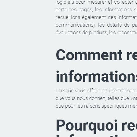
logiciels pour mesurer et collecter
certaines pages, les informations s
recueillons également des informati
communications), les détails de pa
évaluations de produits, les recomma
Comment re
information
Lorsque vous effectuez une transacti
que vous nous donnez, telles que vot
que pour les raisons spécifiques me
Pourquoi re