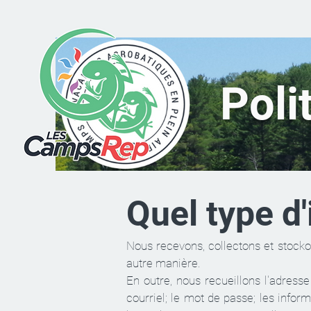
Poli
Quel type d
Nous recevons, collectons et stocko
autre manière.
En outre, nous recueillons l'adresse 
courriel; le mot de passe; les inform