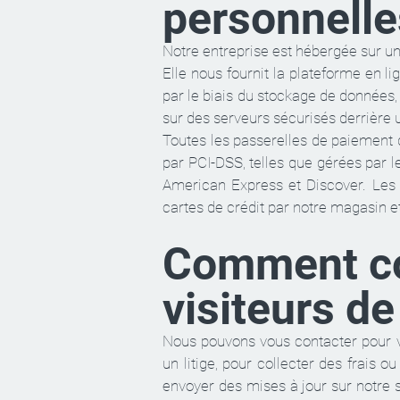
personnelles
Notre entreprise est hébergée sur u
Elle nous fournit la plateforme en 
par le biais du stockage de données,
sur des serveurs sécurisés derrière 
Toutes les passerelles de paiement 
par PCI-DSS, telles que gérées par 
American Express et Discover. Les 
cartes de crédit par notre magasin e
Comment co
visiteurs de
Nous pouvons vous contacter pour v
un litige, pour collecter des frais 
envoyer des mises à jour sur notre so