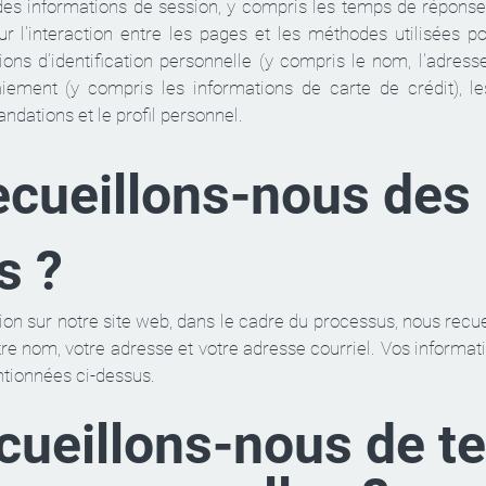
 des informations de session, y compris les temps de réponse
ur l'interaction entre les pages et les méthodes utilisées 
ons d'identification personnelle (y compris le nom, l'adress
iement (y compris les informations de carte de crédit), le
ndations et le profil personnel.
cueillons-nous des
s ?
on sur notre site web, dans le cadre du processus, nous recue
re nom, votre adresse et votre adresse courriel. Vos informati
ntionnées ci-dessus.
cueillons-nous de te