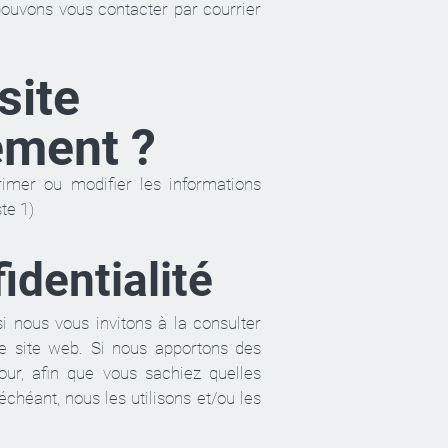
 pouvons vous contacter par courrier
site
tement ?
rimer ou modifier les informations
te 1)
fidentialité
i nous vous invitons à la consulter
 le site web. Si nous apportons des
our, afin que vous sachiez quelles
chéant, nous les utilisons et/ou les