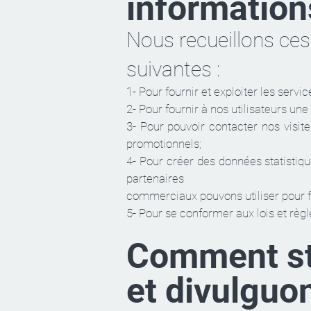
information
Nous recueillons ces
suivantes :
1- Pour fournir et exploiter les servic
2- Pour fournir à nos utilisateurs u
3- Pour pouvoir contacter nos visit
promotionnels;
4- Pour créer des données statistiq
partenaires
commerciaux pouvons utiliser pour fo
5- Pour se conformer aux lois et règ
Comment sto
et divulguo