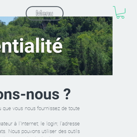
Menu
ntialité
lons-nous ?
u que vous nous fournissez de toute
eur à l'Internet; le login; l'adresse
ats. Nous pouvons utiliser des outils