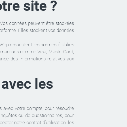
tre site ?
s. Vos données peuvent être stockées
ateforme. Elles stockent vos données
sRep respectent les normes établies
t de marques comme Visa, MasterCard,
risé des informations relatives aux
avec les
s avec votre compte, pour résoudre
'enquêtes ou de questionnaires, pour
cter notre contrat d'utilisation, les