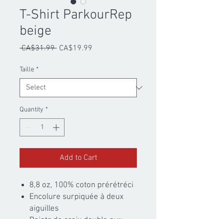
T-Shirt ParkourRep
beige
Regular
Sale
 CA$31.99 
CA$19.99
Price
Price
Taille
*
Quantity
*
Add to Cart
8,8 oz, 100% coton prérétréci
Encolure surpiquée à deux
aiguilles