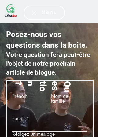
Menu
Posez-nous vos
questions dans la boite.
Votre question fera peut-être
l'objet de notre prochain
article de blogue.
?
Q
u
e
s
t
i
o
n
Prénom
Nom de
famille
E-mail
Rédigez un message