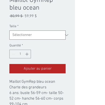
Maillot GymRep
bleu ocean
Prix
Prix
 80,99 $ 
59,99 $
original
promotionnel
Taille
*
Quantité
*
Ajouter au panier
Maillot GymRep bleu ocean
Charte des grandeurs
6 ans: buste 56-59 cm- taille 50-
52 cm- hanche 56-60 cm- corps
99-104 cm